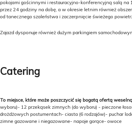
pokojami gościnnymi i restauracyjno-konferencyjną salą na
przez 24 godziny na dobę, a w okresie letnim również obsz
od tanecznego szaleństwa i zaczerpnięcie świeżego powietr
Zajazd dysponuje również dużym parkingiem samochodowy
Catering
To miejsce, które może poszczycić się bogatą ofertą weselną
wyboru)- 12 przekąsek zimnych (do wyboru) - pieczone łoso
drożdżowych postumentach- ciasta (6 rodzajów)- puchar lodó
zimne gazowane i niegazowane- napoje gorące- owoce