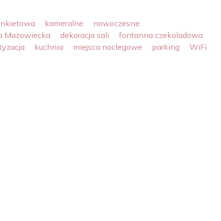
ankietowa
kameralne
nowoczesne
na Mazowiecka
dekoracja sali
fontanna czekoladowa
tyzacja
kuchnia
miejsca noclegowe
parking
WiFi