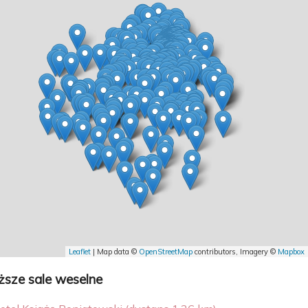
Leaflet
| Map data ©
OpenStreetMap
contributors, Imagery ©
Mapbox
iższe sale weselne