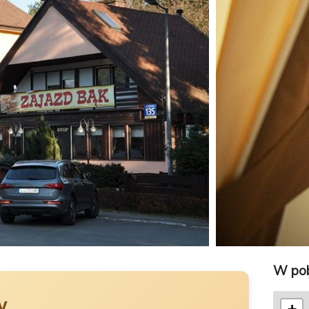
W pob
w