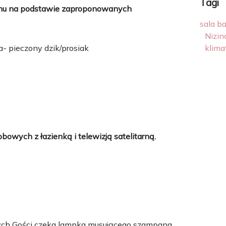
Tagi
nu na podstawie zaproponowanych
sala b
Nizi
a- pieczony dzik/prosiak
klima
bowych z łazienką i telewizją satelitarną.
ych Gości czeka lampka musującego szampana.