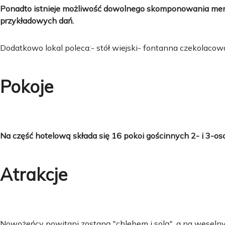
Ponadto istnieje możliwość dowolnego skomponowania me
przykładowych dań.
Dodatkowo lokal poleca:- stół wiejski- fontanna czekolacow
Pokoje
Na część hotelową składa się 16 pokoi gościnnych 2- i 3-oso
Atrakcje
Nowożeńcy powitani zostaną "chlebem i solą", a na weseln