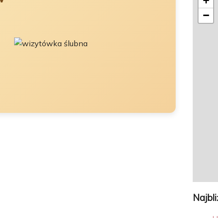
+
−
Najbl