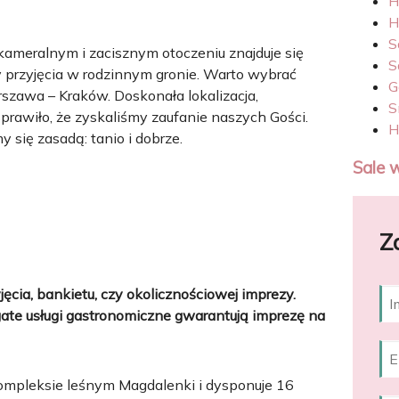
H
H
S
meralnym i zacisznym otoczeniu znajduje się
S
y przyjęcia w rodzinnym gronie. Warto wybrać
G
szawa – Kraków. Doskonała lokalizacja,
S
prawiło, że zyskaliśmy zaufanie naszych Gości.
H
y się zasadą: tanio i dobrze.
Sale 
Z
ęcia, bankietu, czy okolicznościowej imprezy.
gate usługi gastronomiczne gwarantują imprezę na
ompleksie leśnym Magdalenki i dysponuje 16