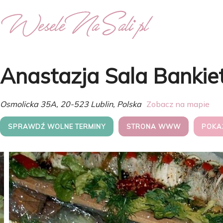
Anastazja Sala Banki
Osmolicka 35A, 20-523 Lublin, Polska
Zobacz na mapie
SPRAWDŹ WOLNE TERMINY
STRONA WWW
POKA