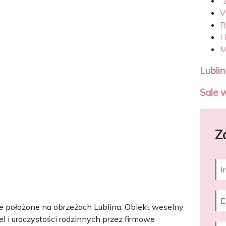
"
V
R
H
M
Lublin
Sale 
Z
ce położone na obrzeżach Lublina. Obiekt weselny
el i uroczystości rodzinnych przez firmowe