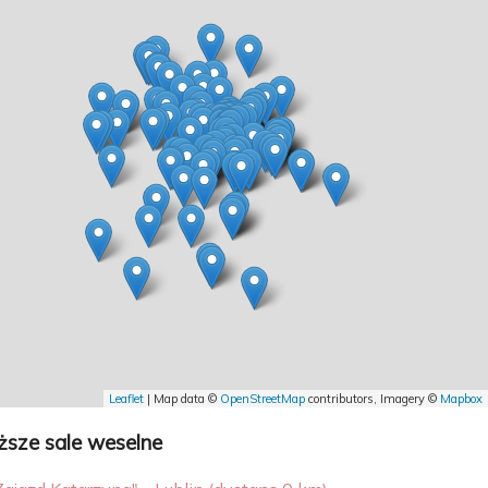
Leaflet
| Map data ©
OpenStreetMap
contributors, Imagery ©
Mapbox
iższe sale weselne