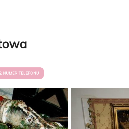
etowa
Ż NUMER TELEFONU