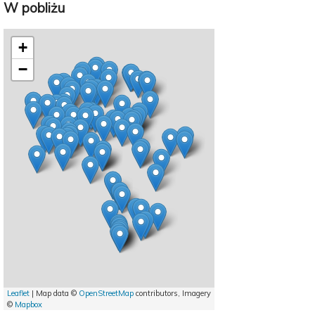
W pobliżu
+
−
Leaflet
| Map data ©
OpenStreetMap
contributors, Imagery
©
Mapbox