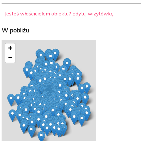
Jesteś właścicielem obiektu? Edytuj wizytówkę
W pobliżu
+
−