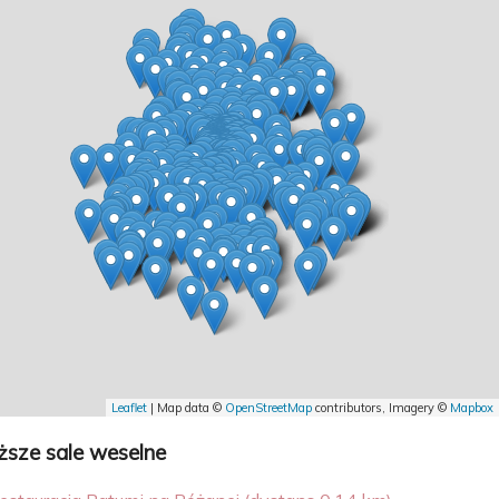
Leaflet
| Map data ©
OpenStreetMap
contributors, Imagery ©
Mapbox
iższe sale weselne