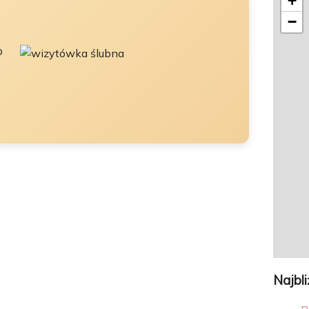
+
−
o
Najbl