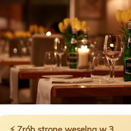
⚡ Zrób stronę weselną w 3