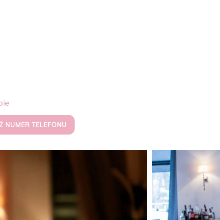
pie
Ż NUMER TELEFONU