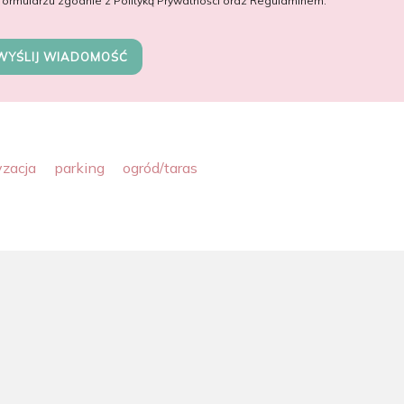
formularzu zgodnie z Polityką Prywatności oraz Regulaminem.
WYŚLIJ WIADOMOŚĆ
yzacja
parking
ogród/taras