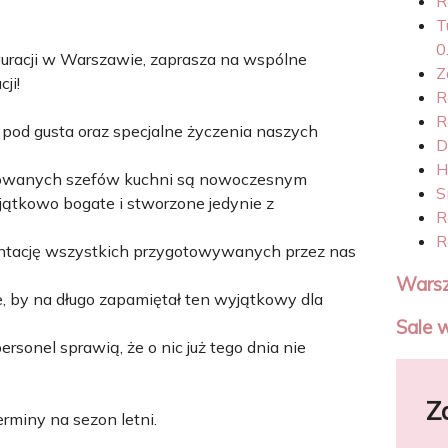
R
T
0
auracji w Warszawie, zaprasza na wspólne
Z
ji!
R
R
 pod gusta oraz specjalne życzenia naszych
D
H
ikowanych szefów kuchni są nowoczesnym
S
yjątkowo bogate i stworzone jedynie z
R
R
tację wszystkich przygotowywanych przez nas
Wars
, by na długo zapamiętał ten wyjątkowy dla
Sale 
onel sprawią, że o nic już tego dnia nie
Z
rminy na sezon letni.