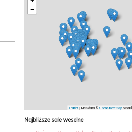
+
−
Leaflet
| Map data ©
OpenStreetMap
contri
Najbliższe sale weselne