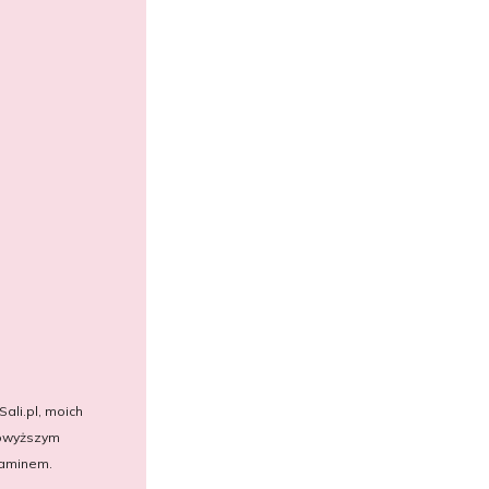
li.pl, moich
powyższym
laminem.