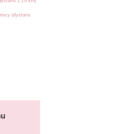
dystans 1.25 km)
yńscy (dystans
nu