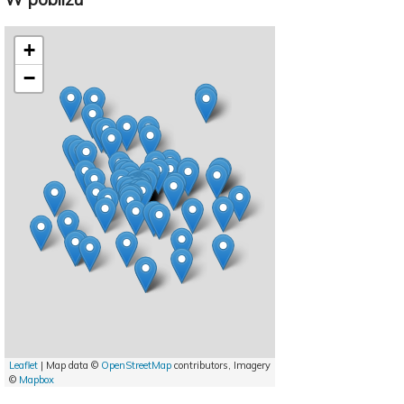
+
−
Leaflet
| Map data ©
OpenStreetMap
contributors, Imagery
©
Mapbox