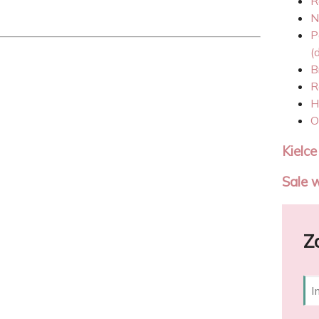
R
N
P
(
B
R
H
O
Kielce
Sale 
Z