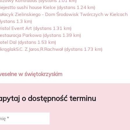
óżowy Kontrabas (dystans 1.01 km)
iejestto sushi house Kielce (dystans 1.24 km)
ałacyk Zielinskiego - Dom Środowisk Twórczych w Kielcach
dystans 1.3 km)
ristol Event Art (dystans 1.31 km)
estauracja Parkowa (dystans 1.39 km)
otel Dal (dystans 1.53 km)
krąglakS.C. Z.Jaros,R.Rachwał (dystans 1.73 km)
weselne w świętokrzyskim
apytaj o dostępność terminu