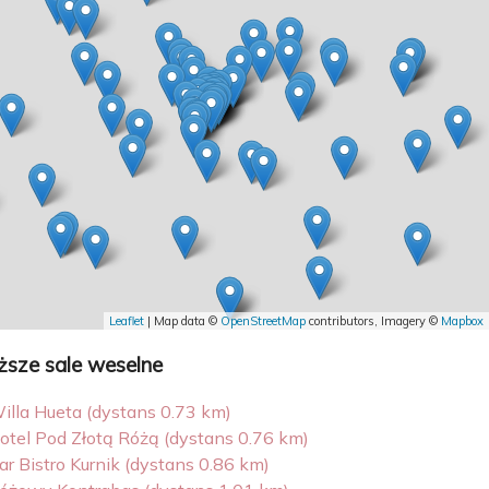
Leaflet
| Map data ©
OpenStreetMap
contributors, Imagery ©
Mapbox
iższe sale weselne
illa Hueta (dystans 0.73 km)
otel Pod Złotą Różą (dystans 0.76 km)
ar Bistro Kurnik (dystans 0.86 km)