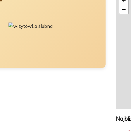
+
−
Najbl