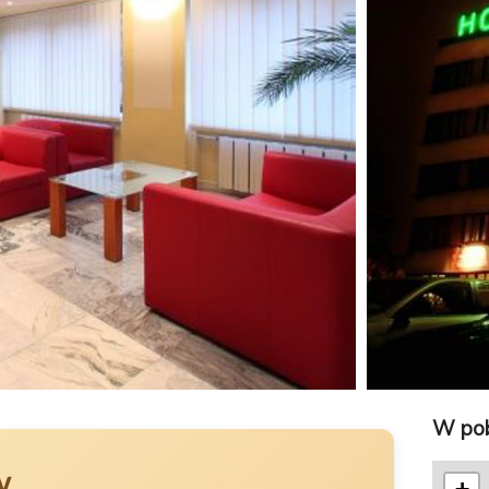
W pob
w