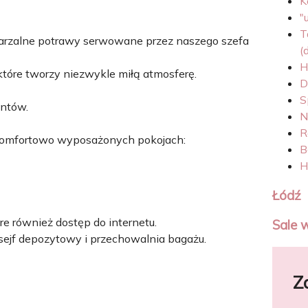
K
"
T
tarzalne potrawy serwowane przez naszego szefa
(
H
óre tworzy niezwykle miłą atmosferę.
D
S
entów.
N
R
komfortowo wyposażonych pokojach:
B
H
Łódź
óre również dostęp do internetu.
Sale 
 sejf depozytowy i przechowalnia bagażu.
Z