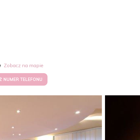
a
Zobacz na mapie
Ż NUMER TELEFONU