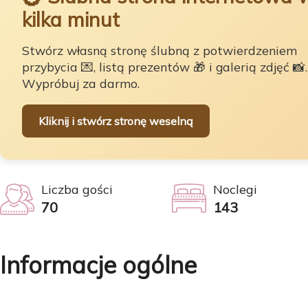
kilka minut
Stwórz własną stronę ślubną z potwierdzeniem
przybycia 💌, listą prezentów 🎁 i galerią zdjęć 📸.
Wypróbuj za darmo.
Kliknij i stwórz stronę weselną
Liczba gości
Noclegi
70
143
Informacje ogólne