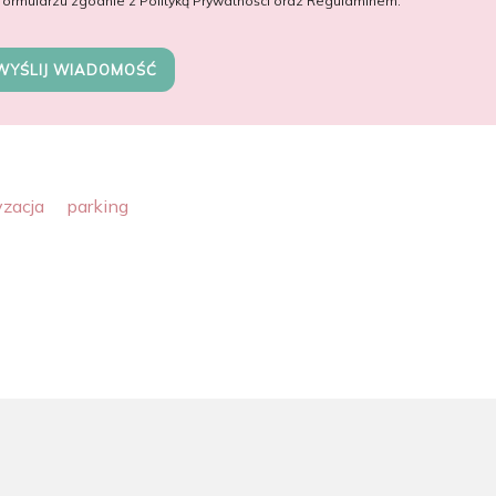
formularzu zgodnie z Polityką Prywatności oraz Regulaminem.
WYŚLIJ WIADOMOŚĆ
yzacja
parking