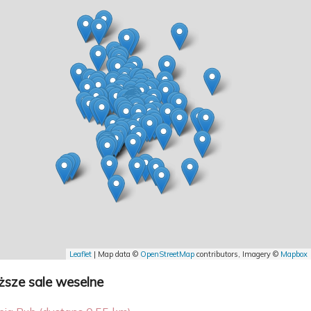
Leaflet
| Map data ©
OpenStreetMap
contributors, Imagery ©
Mapbox
iższe sale weselne