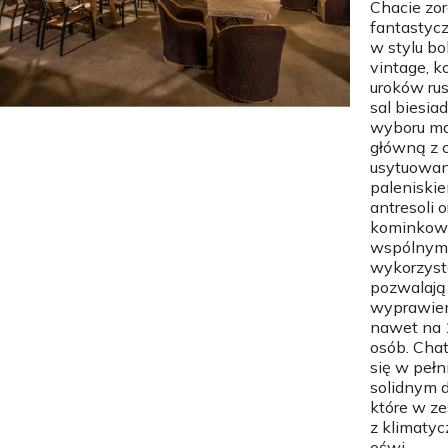
Chacie zo
fantastyc
w stylu bo
vintage, k
uroków ru
sal biesia
wyboru m
główną z c
usytuowa
paleniskie
antresoli o
kominkową
wspólnym
wykorzyst
pozwalają
wyprawie
nawet na
osób. Chat
się w pełn
solidnym 
które w z
z klimaty
oświ...