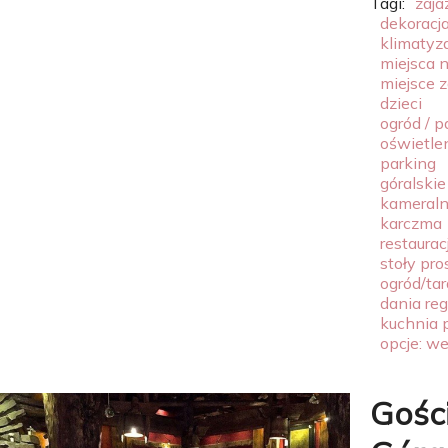
Tagi:
zaja
dekoracja
klimatyz
miejsca 
miejsce 
dzieci
ogród / p
oświetle
parking
góralskie
kameral
karczma
restaurac
stoły pr
ogród/tar
dania re
kuchnia 
opcje: w
Gośc