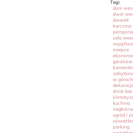
Tagi:
dom wes
dwór we
dworek
karczma
pensjona
sala wes
wyjątko
miejsce
ekonomi
góralskie
kameral
zabytko
w górach
dekoracja
drink bar
klimatyz
kuchnia
nagłośni
ogród / p
oświetle
parking
ogród/tar