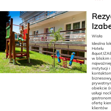
Rezy
Izabe
Wisła
Idealna lok
Hotelu
&quot;IZA
w bliskim
najważnie
instytucji i
kontakto
biznesowy
prywatny
obiekcie 
usługi noc
gastronom
ofertę kie
klientów