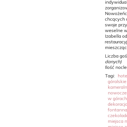
indywidual
zorganizo
Nowożeń
chcących 
swoje przy
weselne w
Izabella o
restauracy
mieszczącą
Liczba goś
danych)
Ilość nocl
Tagi:
hote
góralskie
kameral
nowocze
w górach
dekoracja
fontann
czekola
miejsca 
miejsce 