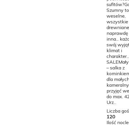
sufitów?G
Szumny to
weselne,
wszystkie
drewniane,
naprawdę
inna... ka
swój wyją
klimat i
charakter
SALEMały
– salka z
kominkiem
dla małych
kameraln
przyjęć w
do max. 42
Urz...
Liczba goś
120
Ilość nocl