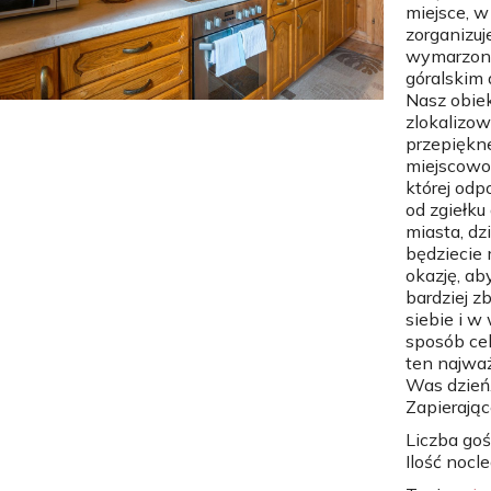
miejsce, w
zorganizuj
wymarzone
góralskim
Nasz obie
zlokalizow
przepiękne
miejscowo
której odp
od zgiełku
miasta, dz
będziecie 
okazję, ab
bardziej zb
siebie i 
sposób ce
ten najważ
Was dzień
Zapierając
Liczba goś
Ilość nocl