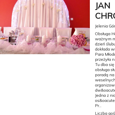
JAN
CHR
Jelenia Gó
Obsługa Ho
ważnym mo
dzień ślub
dokłada ws
Para Młoda
przeżyła 
Tu dba się
obsługa s
poradą na
weselnych
organizow
dw&oacute
Jedna z ni
os&oacute;
Pr...
Liczba goś