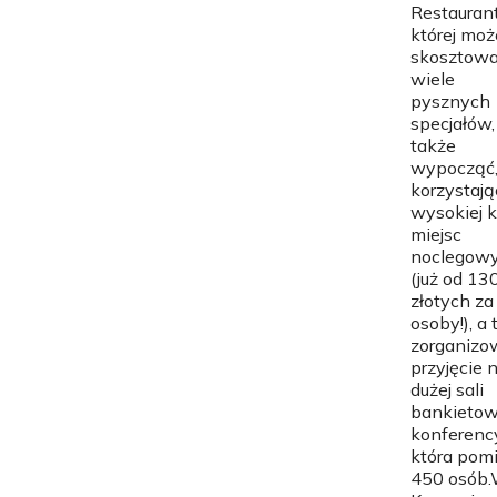
Restauran
której mo
skosztow
wiele
pysznych
specjałów,
także
wypocząć
korzystają
wysokiej k
miejsc
noclegow
(już od 13
złotych za
osoby!), a
zorganizo
przyjęcie 
dużej sali
bankieto
konferency
która pomi
450 osób