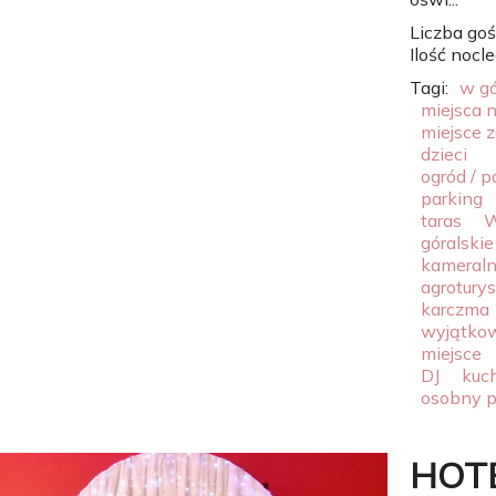
Liczba goś
Ilość nocl
Tagi:
w g
miejsca 
miejsce 
dzieci
ogród / p
parking
taras
W
góralskie
kameral
agrotury
karczma
wyjątko
miejsce
DJ
kuc
osobny p
HOTE