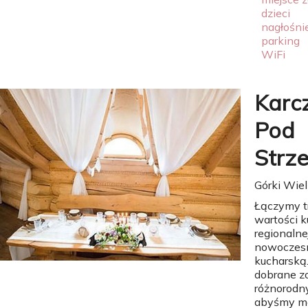
dzieci
nagłośni
parking
WiFi
Karc
Pod
Strz
Górki Wiel
Łączymy t
wartości k
regionalne
nowoczes
kucharską
dobrane z
różnorodn
abyśmy mo