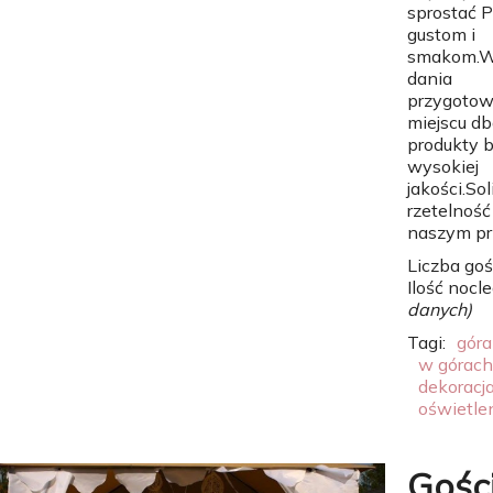
sprostać 
gustom i
smakom.W
dania
przygotow
miejscu db
produkty b
wysokiej
jakości.Sol
rzetelność 
naszym pr
Liczba goś
Ilość nocl
danych)
Tagi:
góra
w górach
dekoracja
oświetle
Gośc