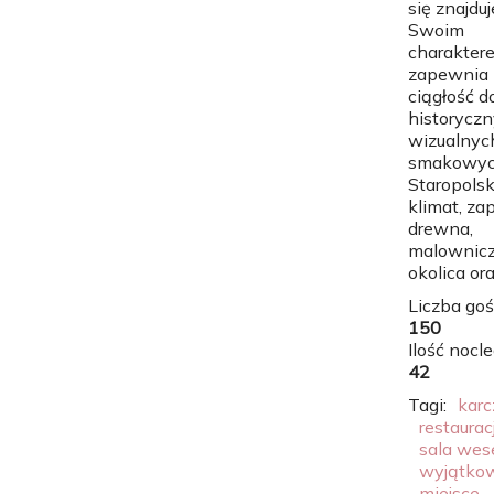
się znajduj
Swoim
charakter
zapewnia
ciągłość 
historyczn
wizualnych
smakowyc
Staropolsk
klimat, za
drewna,
malownic
okolica ora
Liczba goś
150
Ilość nocl
42
Tagi:
kar
restaurac
sala wes
wyjątko
miejsce