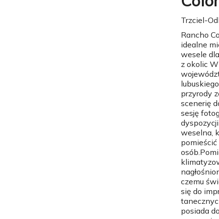
Colo
Trzciel-O
Rancho Co
idealne mi
wesele dl
z okolic W
wojewódz
lubuskiego
przyrody 
scenerię 
sesję foto
dyspozycji 
weselna, 
pomieścić 
osób.Pomi
klimatyzo
nagłośnion
czemu świ
się do imp
tanecznyc
posiada d