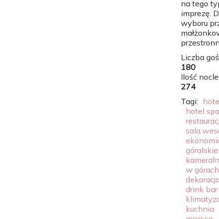
na tego ty
imprezę. 
wyboru prz
małżonko
przestronną
Liczba goś
180
Ilość nocl
274
Tagi:
hote
hotel sp
restaurac
sala wes
ekonomi
góralskie
kameral
w górach
dekoracja
drink bar
klimatyz
kuchnia
miejsca