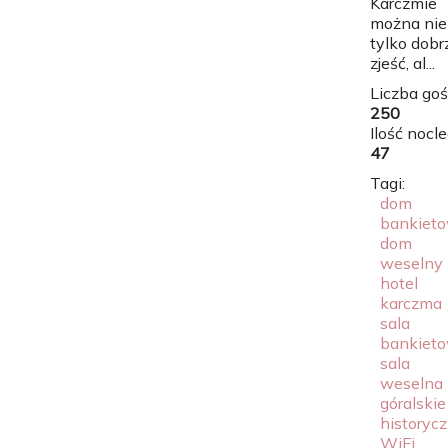
Karczmie
można nie
tylko dobr
zjeść, al...
Liczba goś
250
Ilość nocl
47
Tagi:
dom
bankiet
dom
weselny
hotel
karczma
sala
bankiet
sala
weselna
góralskie
historyc
WiFi