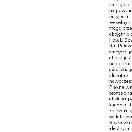
marzą o p
niepowtar
przyjęciu
weselnym,
mogą prze
obojętnie
Hotelu Bes
Raj. Położ
samych gó
obiekt jest
połączeni
góralskieg
klimatu z
nowoczesn
Piękne wn
profesjona
obsługa, 
kuchnia i 
zniewalaj
widok czy
Beskidzki 
idealnym 