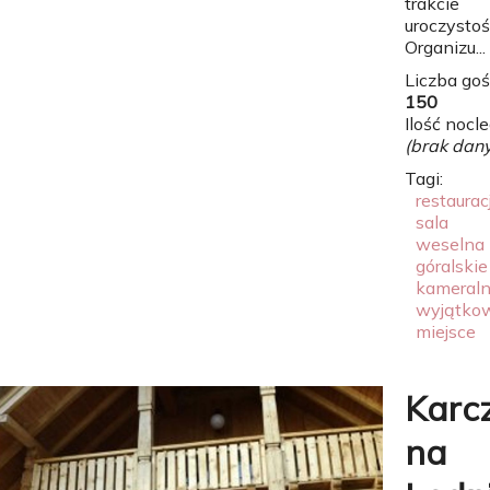
trakcie
uroczystoś
Organizu...
Liczba goś
150
Ilość nocl
(brak dan
Tagi:
restaurac
sala
weselna
góralskie
kameral
wyjątko
miejsce
Karc
na