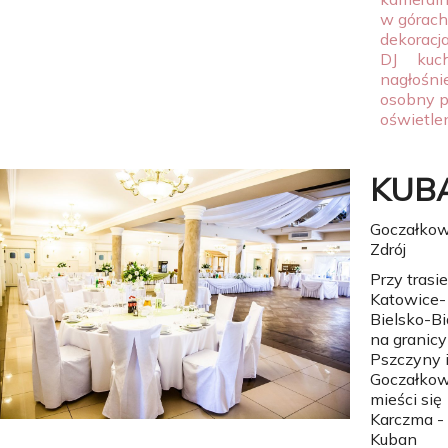
w górach
dekoracja
DJ
kuc
nagłośni
osobny p
oświetle
KUB
Goczałkow
Zdrój
Przy trasie
Katowice-
Bielsko-Bi
na granicy
Pszczyny 
Goczałkow
mieści się
Karczma -
Kuban