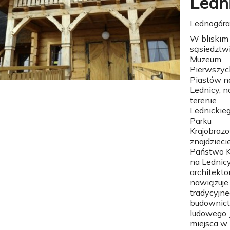
Ledn
Lednogóra
W bliskim
sąsiedztw
Muzeum
Pierwszyc
Piastów n
Lednicy, n
terenie
Lednickie
Parku
Krajobraz
znajdzieci
Państwo 
na Lednicy
architekto
nawiązuje
tradycyjn
budownic
ludowego, 
miejsca w