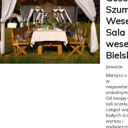
Szum
Wese
Sala
wese
Biels
Jaworze
Marzysz o
w
niepowtar
unikalnym 
Od swojej
sali oczek
czegoś wię
białych śc
wyrazu i
podwiesz