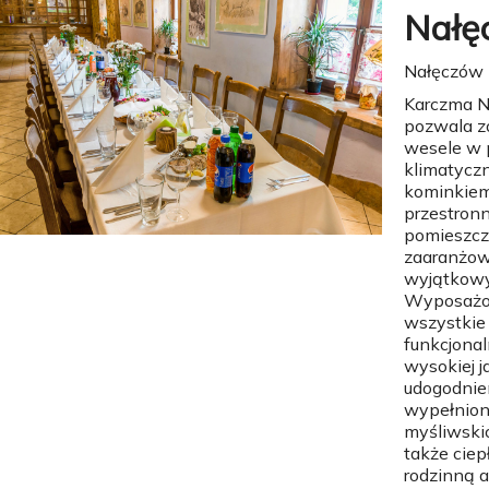
Nałę
Nałęczów
Karczma 
pozwala z
wesele w 
klimatyczne
kominkiem.
przestron
pomieszcze
zaaranżow
wyjątkowy
Wyposażon
wszystkie
funkcjona
wysokiej j
udogodnie
wypełnion
myśliwski
także ciep
rodzinną a