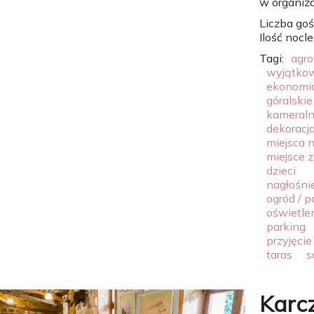
w organizacj
Liczba goś
Ilość nocl
Tagi:
agro
wyjątkow
ekonomi
góralskie
kameral
dekoracja
miejsca 
miejsce 
dzieci
nagłośni
ogród / p
oświetle
parking
przyjęcie
taras
s
Karc