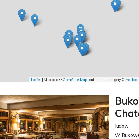
Leaflet
| Map data ©
OpenStreetMap
contributors, Imagery ©
Mapbox
Buk
Chat
Jugów
W Bukowe