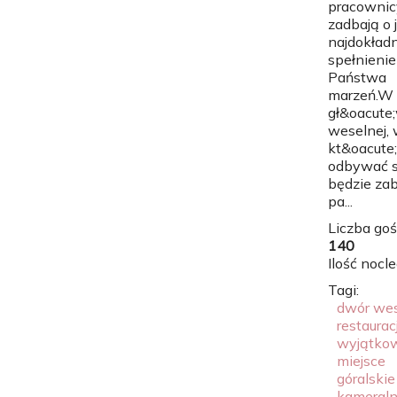
pracownic
zadbają o 
najdokładn
spełnienie
Państwa
marzeń.W
gł&oacute;
weselnej,
kt&oacute;
odbywać s
będzie za
pa...
Liczba goś
140
Ilość nocl
Tagi:
dwór we
restaurac
wyjątko
miejsce
góralskie
kameral