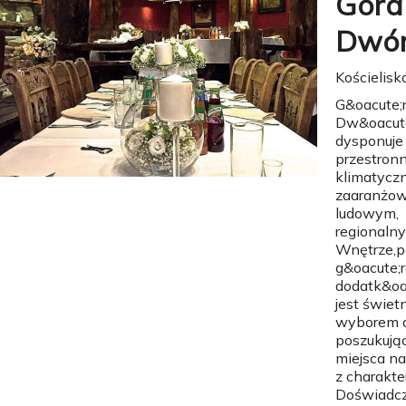
Góral
Dwó
Kościelisk
G&oacute;r
Dw&oacute
dysponuje
przestronn
klimatycz
zaaranżo
ludowym,
regionalny
Wnętrze,p
g&oacute;r
dodatk&oa
jest świe
wyborem d
poszukują
miejsca n
z charakte
Doświadcz