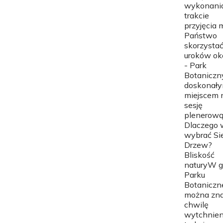
wykonani
trakcie
przyjęcia
Państwo
skorzystać
uroków ok
- Park
Botaniczny
doskonał
miejscem 
sesję
plenerową
Dlaczego 
wybrać S
Drzew?
Bliskość
naturyW g
Parku
Botaniczn
można zna
chwilę
wytchnien