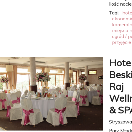
Ilość nocl
Tagi:
hote
ekonomi
kameral
miejsca 
ogród / p
przyjęcie
Hote
Besk
Raj
Well
& SP
Stryszawa
Pary Młode