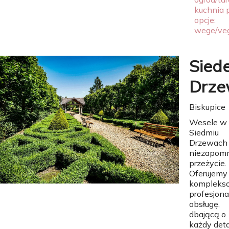
kuchnia 
opcje:
wege/ve
Sied
Drz
Biskupice
Wesele w
Siedmiu
Drzewach 
niezapom
przeżycie.
Oferujemy
kompleks
profesjon
obsługę,
dbającą o
każdy deta