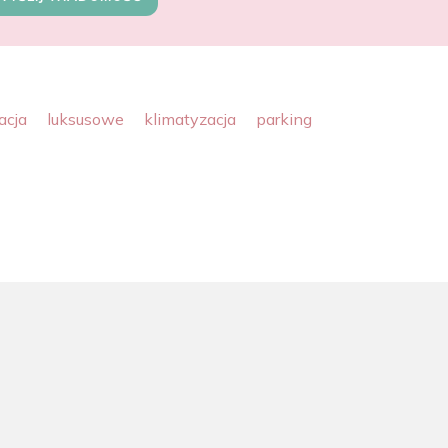
acja
luksusowe
klimatyzacja
parking