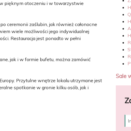
Z
w pięknym otoczeniu i w towarzystwie
H
Q
H
o ceremonii zaślubin, jak również całonocne
A
owiem wiele możliwości jego indywidualnej
H
ści. Restauracja jest ponadto w pełni
R
S
R
ne, jak i w formie bufetu, można zamówić
P
Sale 
uropy. Przytulne wnętrze lokalu utrzymane jest
ralne spotkanie w gronie kilku osób, jak i
Z