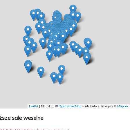
Leaflet
| Map data ©
OpenStreetMap
contributors, Imagery ©
Mapbox
iższe sale weselne