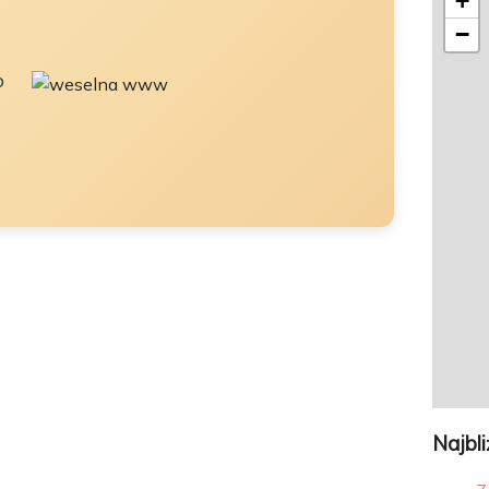
+
−
o
Najbl