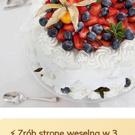
⚡ Zrób stronę weselną w 3